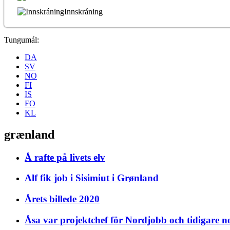
Innskráning
Tungumál:
DA
SV
NO
FI
IS
FO
KL
grænland
Å rafte på livets elv
Alf fik job i Sisimiut i Grønland
Årets billede 2020
Åsa var projektchef för Nordjobb och tidigare 