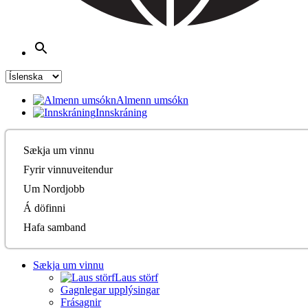
Almenn umsókn
Innskráning
Sækja um vinnu
Fyrir vinnuveitendur
Um Nordjobb
Á döfinni
Hafa samband
Sækja um vinnu
Laus störf
Gagnlegar upplýsingar
Frásagnir