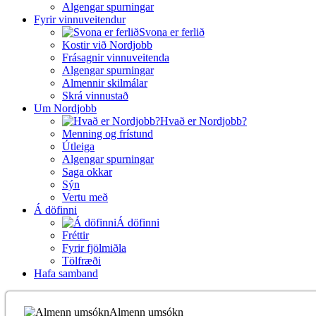
Algengar spurningar
Fyrir vinnuveitendur
Svona er ferlið
Kostir við Nordjobb
Frásagnir vinnuveitenda
Algengar spurningar
Almennir skilmálar
Skrá vinnustað
Um Nordjobb
Hvað er Nordjobb?
Menning og frístund
Útleiga
Algengar spurningar
Saga okkar
Sýn
Vertu með
Á döfinni
Á döfinni
Fréttir
Fyrir fjölmiðla
Tölfræði
Hafa samband
Almenn umsókn