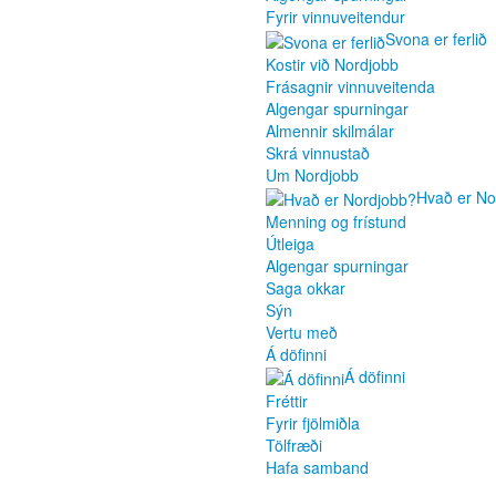
Fyrir vinnuveitendur
Svona er ferlið
Kostir við Nordjobb
Frásagnir vinnuveitenda
Algengar spurningar
Almennir skilmálar
Skrá vinnustað
Um Nordjobb
Hvað er No
Menning og frístund
Útleiga
Algengar spurningar
Saga okkar
Sýn
Vertu með
Á döfinni
Á döfinni
Fréttir
Fyrir fjölmiðla
Tölfræði
Hafa samband