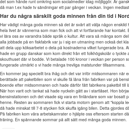
det som hände runt omkring som socialmedier idag möjliggör. Är ganska
då man t.ex hade tv sändningar ett par gånger i veckan. Ingen mediast
Har du några särskilt goda minnen från din tid i Nor
Har vädigt många goda minnen så det är svårt att välja någon enskil
hela livet är vännerna som man fick och att vi fortfarande har kontakt.
vi lära oss av varandra både språk o kultur. Att vara så många som d
alla jobbade på en fiskfabrik var ju i sig en utmaning men också det k
att dela upp köksarbetet o dela på kostnaderna vilket fungerade bra. At
hade en grupp danskar som kom direkt från ett folkhögskolår o tyckte
skouthuset där vi bodde. Vi betalade 100 kronor i veckan per person s
fungerade utmärkt o vi hade många trevliga matstunder tillsammans.
En kommer jag speciellt bra ihåg och det var inför midsommaren när 
berättade att paketbilen som vi skulle få låna från fabriken var på bensin
boende efter midsommaren och hade därför fått fabrikens paketbil till 
När hon varit och tankat så hade nyckeln gått av i startlåset.
Hon börja
bensinstationen och det visade sig vara en finländare som var bosat
henne. Resten av sommaren fick vi starta motorn genom att "koppla l
då hade minskat till 7-8 stycken fick skuffa igång bilen. Detta gjordes då
På fabriken kom våra arbetskamrater o hjälpte oss eftersom starten 
träning. En spännande sommar på allt sätt med många goda minnen.