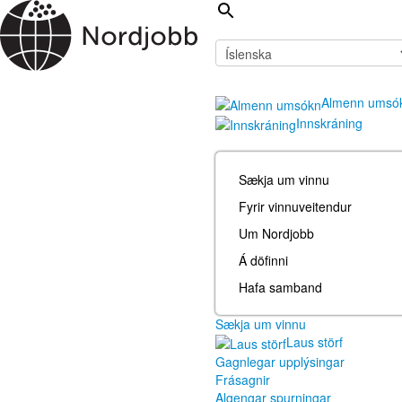
Almenn umsó
Innskráning
Sækja um vinnu
Fyrir vinnuveitendur
Um Nordjobb
Á döfinni
Hafa samband
Sækja um vinnu
Laus störf
Gagnlegar upplýsingar
Frásagnir
Algengar spurningar