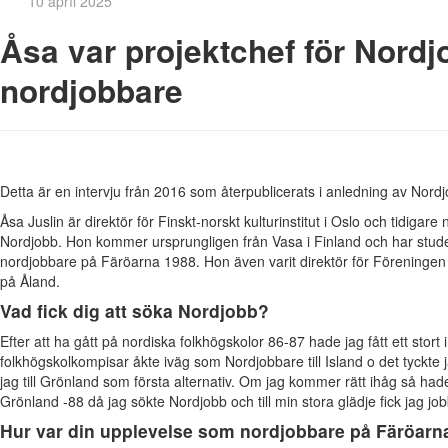
10 apríl 2025
Åsa var projektchef för Nordj
nordjobbare
Detta är en intervju från 2016 som återpublicerats i anledning av Nord
Åsa Juslin är direktör för Finskt-norskt kulturinstitut i Oslo och tidigar
Nordjobb. Hon kommer ursprungligen från Vasa i Finland och har stud
nordjobbare på Färöarna 1988. Hon även varit direktör för Föreningen
på Åland.
Vad fick dig att söka Nordjobb?
Efter att ha gått på nordiska folkhögskolor 86-87 hade jag fått ett stor
folkhögskolkompisar åkte iväg som Nordjobbare till Island o det tyckte 
jag till Grönland som första alternativ. Om jag kommer rätt ihåg så ha
Grönland -88 då jag sökte Nordjobb och till min stora glädje fick jag jo
Hur var din upplevelse som nordjobbare på Färöarn