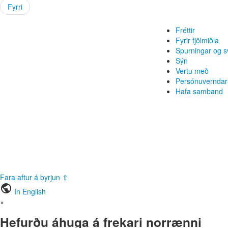
Fyrri
Fréttir
Fyrir fjölmiðla
Spurningar og s
Sýn
Vertu með
Persónuverndar
Hafa samband
Fara aftur á byrjun ⇧
public
In English
×
Hefurðu áhuga á frekari norrænni