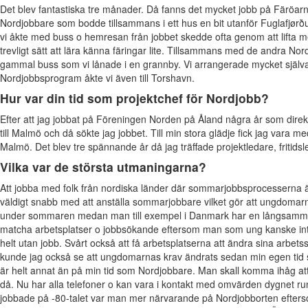
Det blev fantastiska tre månader. Då fanns det mycket jobb på Färöarna
Nordjobbare som bodde tillsammans i ett hus en bit utanför Fuglafjørður.
vi åkte med buss o hemresan från jobbet skedde ofta genom att lifta med
trevligt sätt att lära känna färingar lite. Tillsammans med de andra Nord
gammal buss som vi lånade i en grannby. Vi arrangerade mycket sjä
Nordjobbsprogram åkte vi även till Torshavn.
Hur var din tid som projektchef för Nordjobb?
Efter att jag jobbat på Föreningen Norden på Åland några år som direktö
till Malmö och då sökte jag jobbet. Till min stora glädje fick jag vara m
Malmö. Det blev tre spännande år då jag träffade projektledare, fritids
Vilka var de största utmaningarna?
Att jobba med folk från nordiska länder där sommarjobbsprocesserna är 
väldigt snabb med att anställa sommarjobbare vilket gör att ungdomarna 
under sommaren medan man till exempel i Danmark har en långsammare
matcha arbetsplatser o jobbsökande eftersom man som ung kanske inte
helt utan jobb. Svårt också att få arbetsplatserna att ändra sina arbet
kunde jag också se att ungdomarnas krav ändrats sedan min egen tid
är helt annat än på min tid som Nordjobbare. Man skall komma ihåg att
då. Nu har alla telefoner o kan vara i kontakt med omvärden dygnet runt
jobbade på -80-talet var man mer närvarande på Nordjobborten efterso