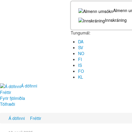
Almenn u
Innskráning
Tungumál:
DA
SV
NO
FI
IS
FO
KL
Á döfinni
Fréttir
Fyrir fjölmiðla
Tölfræði
Á döfinni
Fréttir