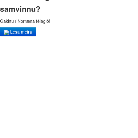
samvinnu?
Gakktu í Norræna félagið!
Lesa meira