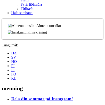
Fréttir
Fyrir fjölmiðla
Tölfræði
Hafa samband
Almenn umsókn
Innskráning
Tungumál:
DA
SV
NO
FI
IS
FO
KL
menning
Dela din sommar på Instagram!