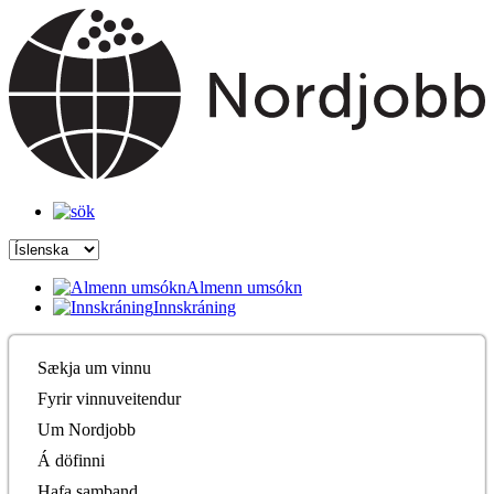
Almenn umsókn
Innskráning
Sækja um vinnu
Fyrir vinnuveitendur
Um Nordjobb
Á döfinni
Hafa samband