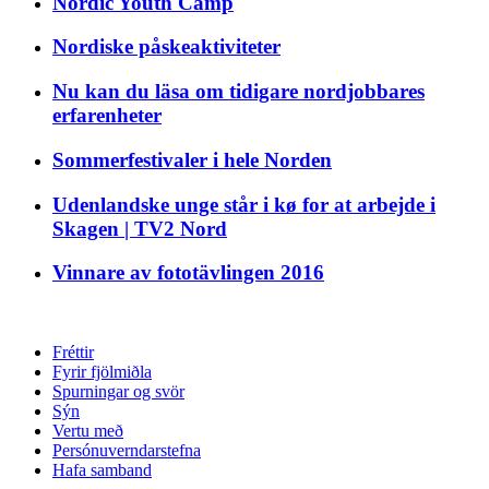
Nordic Youth Camp
Nordiske påskeaktiviteter
Nu kan du läsa om tidigare nordjobbares
erfarenheter
Sommerfestivaler i hele Norden
Udenlandske unge står i kø for at arbejde i
Skagen | TV2 Nord
Vinnare av fototävlingen 2016
Fréttir
Fyrir fjölmiðla
Spurningar og svör
Sýn
Vertu með
Persónuverndarstefna
Hafa samband