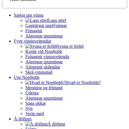
Sækja um vinnu
Laus störf
Gagnlegar upplýsingar
Frásagnir
Algengar spurningar
Fyrir vinnuveitendur
Svona er ferlið
Kostir við Nordjobb
Frásagnir vinnuveitenda
Algengar spurningar
Almennir skilmálar
Skrá vinnustað
Um Nordjobb
Hvað er Nordjobb?
Menning og frístund
Útleiga
Algengar spurningar
Saga okkar
Sýn
Vertu með
Á döfinni
Á döfinni