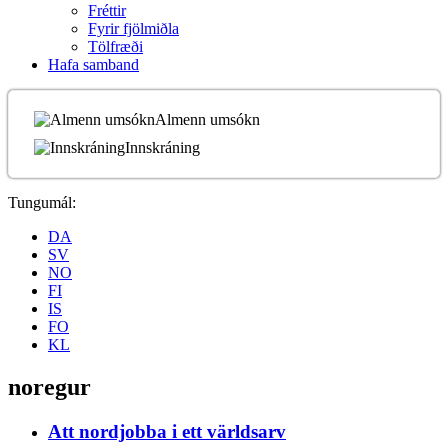
Fréttir
Fyrir fjölmiðla
Tölfræði
Hafa samband
Almenn umsókn
Innskráning
Tungumál:
DA
SV
NO
FI
IS
FO
KL
noregur
Att nordjobba i ett världsarv