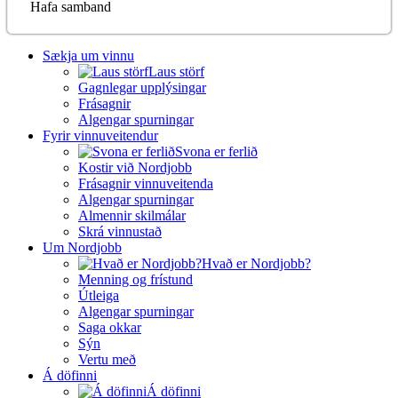
Hafa samband
Sækja um vinnu
Laus störf
Gagnlegar upplýsingar
Frásagnir
Algengar spurningar
Fyrir vinnuveitendur
Svona er ferlið
Kostir við Nordjobb
Frásagnir vinnuveitenda
Algengar spurningar
Almennir skilmálar
Skrá vinnustað
Um Nordjobb
Hvað er Nordjobb?
Menning og frístund
Útleiga
Algengar spurningar
Saga okkar
Sýn
Vertu með
Á döfinni
Á döfinni