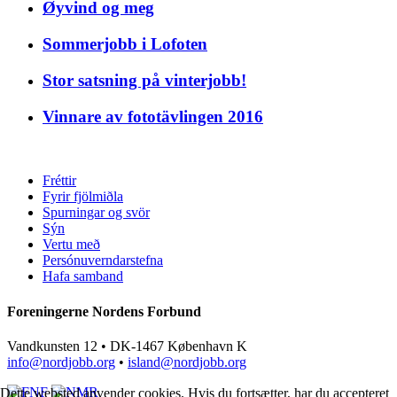
Øyvind og meg
Sommerjobb i Lofoten
Stor satsning på vinterjobb!
Vinnare av fototävlingen 2016
Fréttir
Fyrir fjölmiðla
Spurningar og svör
Sýn
Vertu með
Persónuverndarstefna
Hafa samband
Foreningerne Nordens Forbund
Vandkunsten 12 • DK-1467 København K
info@nordjobb.org
•
island@nordjobb.org
Dette websted anvender cookies. Hvis du fortsætter, har du accepteret