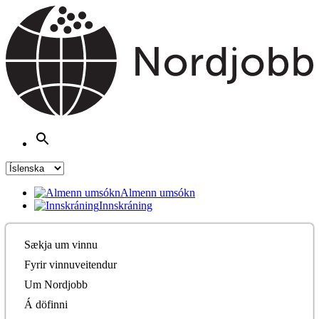
Almenn umsókn
Innskráning
Sækja um vinnu
Fyrir vinnuveitendur
Um Nordjobb
Á döfinni