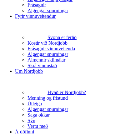
Frásagnir
Algengar spurningar
Fyrir vinnuveitendur
Svona er ferlið
Kostir við Nordjobb
Frásagnir vinnuveitenda
Algengar spurningar
Almennir skilmálar
Skrá vinnustað
Um Nordjobb
Hvað er Nordjobb?
Menning og frístund
Útleiga
Algengar spurningar
Saga okkar
Sýn
Vertu með
Á döfinni