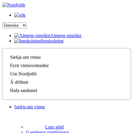
Almenn umsókn
Innskráning
Sækja um vinnu
Fyrir vinnuveitendur
Um Nordjobb
Á döfinni
Hafa samband
Sækja um vinnu
Laus störf
Gagnlegar upplýsingar