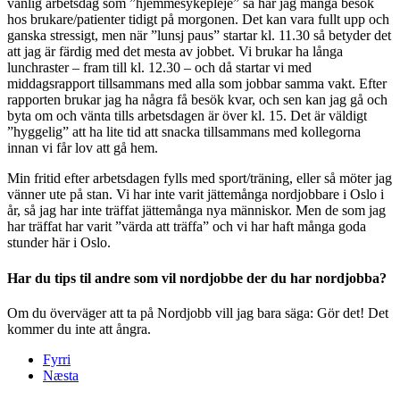
vanlig arbetsdag som ”hjemmesykepleje” så har jag många besök
hos brukare/patienter tidigt på morgonen. Det kan vara fullt upp och
ganska stressigt, men när ”lunsj paus” startar kl. 11.30 så betyder det
att jag är färdig med det mesta av jobbet. Vi brukar ha långa
lunchraster – fram till kl. 12.30 – och då startar vi med
middagsrapport tillsammans med alla som jobbar samma vakt. Efter
rapporten brukar jag ha några få besök kvar, och sen kan jag gå och
byta om och vänta tills arbetsdagen är över kl. 15. Det är väldigt
”hyggelig” att ha lite tid att snacka tillsammans med kollegorna
innan vi får lov att gå hem.
Min fritid efter arbetsdagen fylls med sport/träning, eller så möter jag
vänner ute på stan. Vi har inte varit jättemånga nordjobbare i Oslo i
år, så jag har inte träffat jättemånga nya människor. Men de som jag
har träffat har varit ”värda att träffa” och vi har haft många goda
stunder här i Oslo.
Har du tips til andre som vil nordjobbe der du har nordjobba?
Om du överväger att ta på Nordjobb vill jag bara säga: Gör det! Det
kommer du inte att ångra.
Fyrri
Næsta