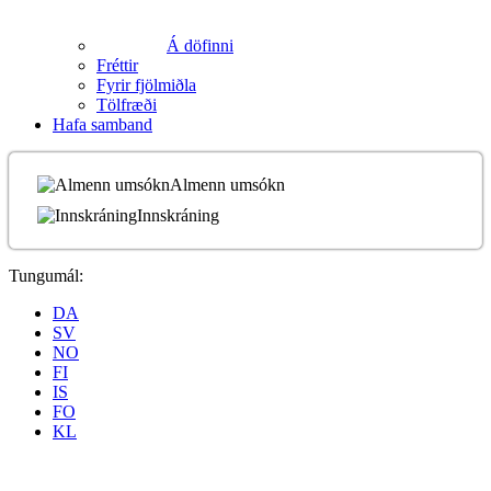
Á döfinni
Fréttir
Fyrir fjölmiðla
Tölfræði
Hafa samband
Almenn umsókn
Innskráning
Tungumál:
DA
SV
NO
FI
IS
FO
KL