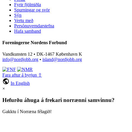
Fyrir fjölmiðla
Spurningar og svör
Sýn
Vertu með
Persónuverndarstefna
Hafa samband
Foreningerne Nordens Forbund
Vandkunsten 12 • DK-1467 København K
info@nordjobb.org
•
island@nordjobb.org
Fara aftur á byrjun ⇧
public
In English
×
Hefurðu áhuga á frekari norrænni samvinnu?
Gakktu í Norræna félagið!