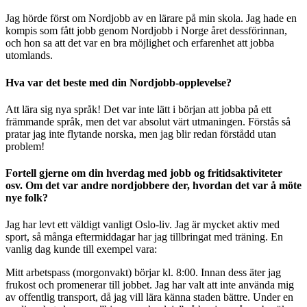
Jag hörde först om Nordjobb av en lärare på min skola. Jag hade en
kompis som fått jobb genom Nordjobb i Norge året dessförinnan,
och hon sa att det var en bra möjlighet och erfarenhet att jobba
utomlands.
Hva var det beste med din Nordjobb-opplevelse?
Att lära sig nya språk! Det var inte lätt i början att jobba på ett
främmande språk, men det var absolut värt utmaningen. Förstås så
pratar jag inte flytande norska, men jag blir redan förstådd utan
problem!
Fortell gjerne om din hverdag med jobb og fritidsaktiviteter
osv. Om det var andre nordjobbere der, hvordan det var å möte
nye folk?
Jag har levt ett väldigt vanligt Oslo-liv. Jag är mycket aktiv med
sport, så många eftermiddagar har jag tillbringat med träning. En
vanlig dag kunde till exempel vara:
Mitt arbetspass (morgonvakt) börjar kl. 8:00. Innan dess äter jag
frukost och promenerar till jobbet. Jag har valt att inte använda mig
av offentlig transport, då jag vill lära känna staden bättre. Under en