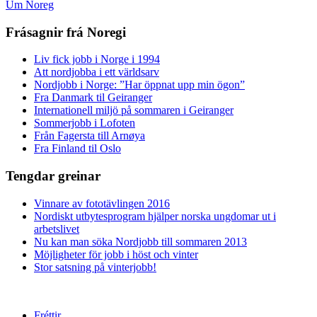
Um Noreg
Frásagnir frá Noregi
Liv fick jobb i Norge i 1994
Att nordjobba i ett världsarv
Nordjobb i Norge: ”Har öppnat upp min ögon”
Fra Danmark til Geiranger
Internationell miljö på sommaren i Geiranger
Sommerjobb i Lofoten
Från Fagersta till Arnøya
Fra Finland til Oslo
Tengdar greinar
Vinnare av fototävlingen 2016
Nordiskt utbytesprogram hjälper norska ungdomar ut i
arbetslivet
Nu kan man söka Nordjobb till sommaren 2013
Möjligheter för jobb i höst och vinter
Stor satsning på vinterjobb!
Fréttir