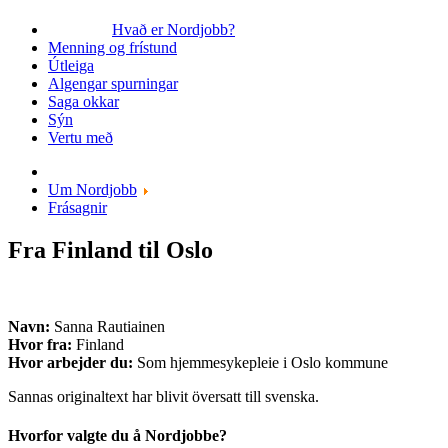
Hvað er Nordjobb?
Menning og frístund
Útleiga
Algengar spurningar
Saga okkar
Sýn
Vertu með
Um Nordjobb
Frásagnir
Fra Finland til Oslo
Navn:
Sanna Rautiainen
Hvor fra:
Finland
Hvor arbejder du:
Som hjemmesykepleie i Oslo kommune
Sannas originaltext har blivit översatt till svenska.
Hvorfor valgte du å Nordjobbe?