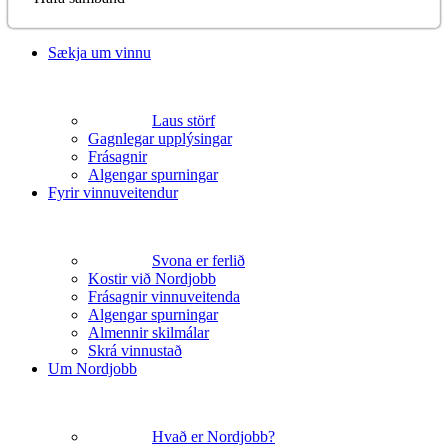
Sækja um vinnu
Laus störf
Gagnlegar upplýsingar
Frásagnir
Algengar spurningar
Fyrir vinnuveitendur
Svona er ferlið
Kostir við Nordjobb
Frásagnir vinnuveitenda
Algengar spurningar
Almennir skilmálar
Skrá vinnustað
Um Nordjobb
Hvað er Nordjobb?