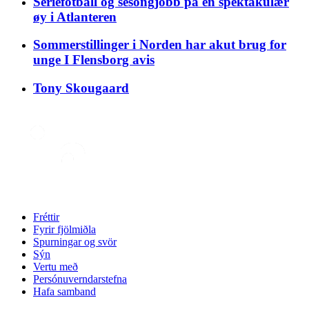
Seriefotball og sesongjobb på en spektakulær
øy i Atlanteren
Sommerstillinger i Norden har akut brug for
unge I Flensborg avis
Tony Skougaard
Fréttir
Fyrir fjölmiðla
Spurningar og svör
Sýn
Vertu með
Persónuverndarstefna
Hafa samband