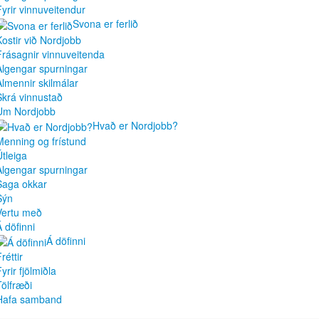
Fyrir vinnuveitendur
Svona er ferlið
Kostir við Nordjobb
Frásagnir vinnuveitenda
Algengar spurningar
Almennir skilmálar
Skrá vinnustað
Um Nordjobb
Hvað er Nordjobb?
Menning og frístund
Útleiga
Algengar spurningar
Saga okkar
Sýn
Vertu með
Á döfinni
Á döfinni
réttir
yrir fjölmiðla
Tölfræði
Hafa samband