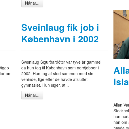
Nánar...
Sveinlaug fik job i
København i 2002
Sveinlaug Sigurðardóttir var tyve år gammel,
All
Viggo
da hun tog til København som nordjobber i
ttar om
2002. Hun tog af sted sammen med sin
Isl
veninde, lige efter de havde afsluttet
gymnasiet. Hun siger, at...
Nánar...
Allan Va
Stockhol
han nord
han om s
havde på