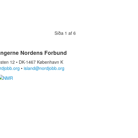
Síða 1 af 6
ingerne Nordens Forbund
sten 12 • DK-1467 København K
rdjobb.org
•
island@nordjobb.org