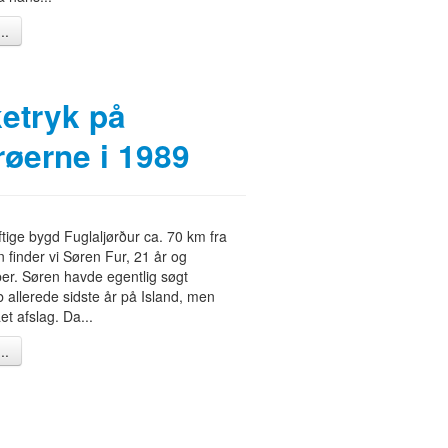
..
ketryk på
øerne i 1989
iftige bygd Fuglaljørður ca. 70 km fra
 finder vi Søren Fur, 21 år og
er. Søren havde egentlig søgt
 allerede sidste år på Island, men
et afslag. Da...
..