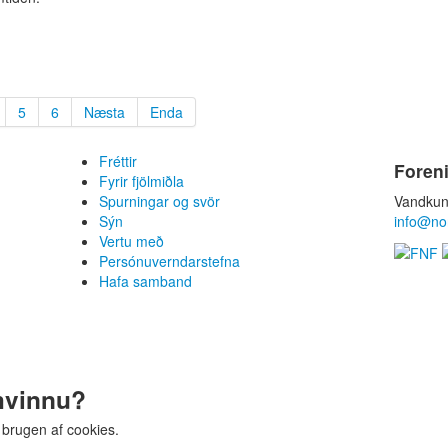
5
6
Næsta
Enda
Fréttir
Foren
Fyrir fjölmiðla
Spurningar og svör
Vandkun
Sýn
info@no
Vertu með
Persónuverndarstefna
Hafa samband
mvinnu?
 brugen af cookies.