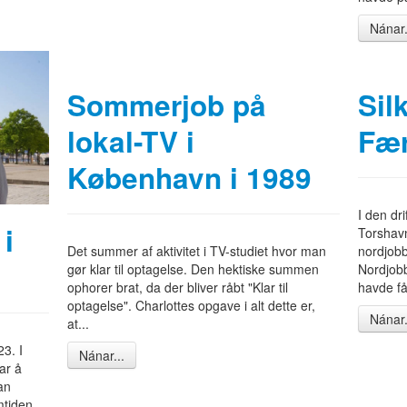
Nánar.
Sommerjob på
Sil
lokal-TV i
Fær
København i 1989
I den dr
 i
Torshavn
Det summer af aktivitet i TV-studiet hvor man
nordjobb
gør klar til optagelse. Den hektiske summen
Nordjobb
ophorer brat, da der bliver råbt "Klar til
havde få
optagelse". Charlottes opgave i alt dette er,
Nánar.
at...
23. I
Nánar...
ar å
an
mtiden.