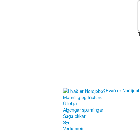
Hvað er Nordjob
Menning og frístund
Útleiga
Algengar spurningar
Saga okkar
Sýn
Vertu með