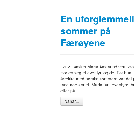
En uforglemmel
sommer på
Færøyene
I 2021 ønsket Maria Aasmundtveit (22)
Horten seg et eventyr, og det fikk hun. 
årrekke med norske sommere var det p
med noe annet. Maria fant eventyret hu
etter på...
Nánar...