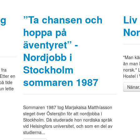
ig
”Ta chansen och
Liv
hoppa på
Nor
äventyret” -
Nordjobb i
"Man kän
än man k
Stockholm
 fra
norsk." 
Etter en
Hostel i
sommaren 1987
å tide
Nánar.
n lette
Sommaren 1987 tog Marjakaisa Matthíasson
steget över Östersjön för att nordjobba i
Stockholm. Då studerade hon nordiska språk
vid Helsingfors universitet, och som en del av
studierna...