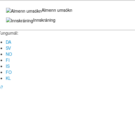
Almenn umsókn
Innskráning
Tungumál:
DA
SV
NO
FI
IS
FO
KL
b?