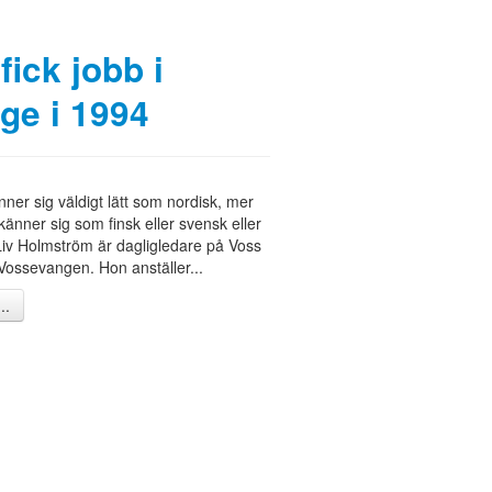
 fick jobb i
ge i 1994
ner sig väldigt lätt som nordisk, mer
änner sig som finsk eller svensk eller
Liv Holmström är dagligledare på Voss
 Vossevangen. Hon anställer...
..