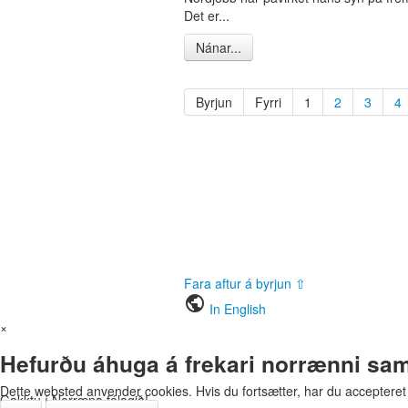
Det er...
Nánar...
Byrjun
Fyrri
1
2
3
4
Fara aftur á byrjun ⇧
public
In English
×
Hefurðu áhuga á frekari norrænni sa
Dette websted anvender cookies. Hvis du fortsætter, har du accepteret
Gakktu í Norræna félagið!