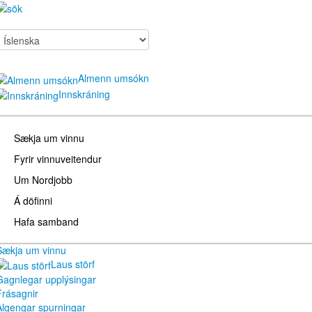
Almenn umsókn
Innskráning
Sækja um vinnu
Fyrir vinnuveitendur
Um Nordjobb
Á döfinni
Hafa samband
Sækja um vinnu
Laus störf
Gagnlegar upplýsingar
Frásagnir
Algengar spurningar