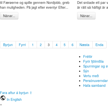
til Færøerne og spille gennem Nordjobb, greb
Det snöade ett par 
han muligheden. På jagt efter eventyr Efter...
är rätt så häftigt är at
Nánar...
Nánar...
Byrjun
Fyrri
1
2
3
4
5
6
Næsta
Enda
Fréttir
Fyrir fjölmiðla
Spurningar og s
Sýn
Vertu með
Persónuverndar
Hafa samband
Fara aftur á byrjun ⇧
public
In English
×