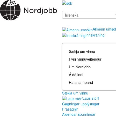
Almenn umsó
Innskráning
Sækja um vinnu
Fyrir vinnuveitendur
Um Nordjobb
Á döfinni
Hafa samband
Sækja um vinnu
Laus störf
Gagnlegar upplýsingar
Frásagnir
Algengar spurningar