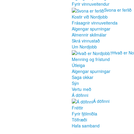
Fyrir vinnuveitendur
Svona er ferlið
Kostir við Nordjobb
Frásagnir vinnuveitenda
Algengar spurningar
Almennir skilmálar
Skrá vinnustað
Um Nordjobb
Hvað er No
Menning og frístund
Útleiga
Algengar spurningar
Saga okkar
Sýn
Vertu með
Á döfinni
Á döfinni
Fréttir
Fyrir fjölmiðla
Tölfræði
Hafa samband