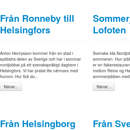
Från Ronneby till
Sommerj
Helsingfors
Lofoten
Anton Henrysson kommer från en stad i
Svenske Ida Nordjob
sydöstra delen av Sverige och har i sommar
sommeren. Hun jobb
nordjobbat på ett svenskspråkigt daghem i
er en fiskerestauran
Helsingfors. Vi har pratat lite närmare med
mellom Reine og Ha
honom: Hur fick du...
sommerjobben med.
Nánar...
Nánar...
Från Helsingborg
Från Sver