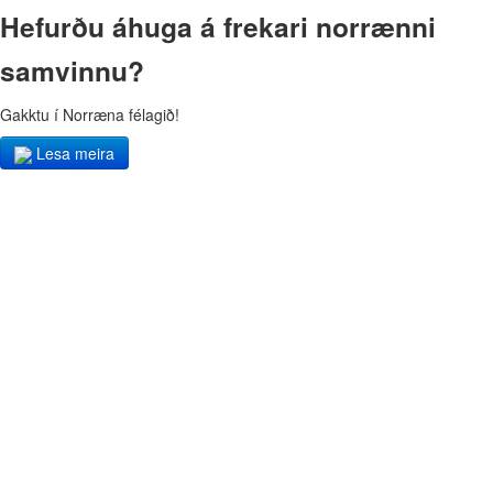
Hefurðu áhuga á frekari norrænni
samvinnu?
Gakktu í Norræna félagið!
Lesa meira