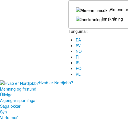
Almenn u
Innskráning
Tungumál:
DA
SV
NO
FI
IS
FO
KL
Hvað er Nordjobb?
Menning og frístund
Útleiga
Algengar spurningar
Saga okkar
Sýn
Vertu með