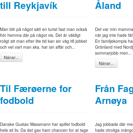
till Reykjavík
Åland
Man blir på något sätt en turist fast man också
Det var min mamma
hör hemma där på något vis. Det är väldigt
när jag inte hade få
roligt att man efter lite tid kan sin väg till jobbet
En familjekompis had
och vet vart man ska, har sin affär och...
Grönland med Nordjo
sommarjobb men...
Nánar...
Nánar...
Til Færøerne for
Från Fage
fodbold
Arnøya
Danske Gustav Wassmann har spillet fodbold
Jag jobbade där mella
hele sit liv. Da det gav ham chancen for at tage
hade otroliga mängde