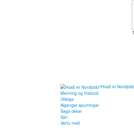
Hvað er Nordjob
Menning og frístund
Útleiga
Algengar spurningar
Saga okkar
Sýn
Vertu með