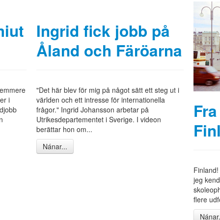
miut
Ingrid fick jobb på
Åland och Färöarna
 nemmere
"Det här blev för mig på något sätt ett steg ut i
er i
världen och ett intresse för internationella
Fra
rdjobb
frågor." Ingrid Johansson arbetar på
n
Utrikesdepartementet i Sverige. I videon
Fin
berättar hon om...
Nánar...
Finland!
jeg kendt
skoleoph
flere ud
Nánar.