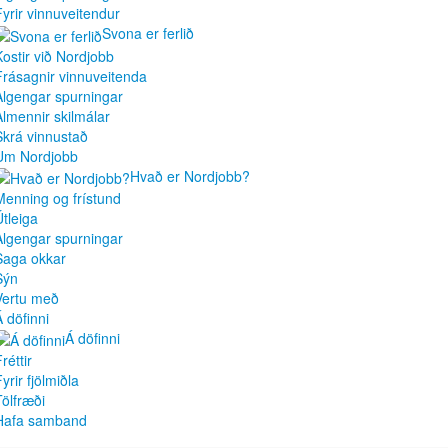
Fyrir vinnuveitendur
Svona er ferlið
Kostir við Nordjobb
Frásagnir vinnuveitenda
Algengar spurningar
Almennir skilmálar
Skrá vinnustað
Um Nordjobb
Hvað er Nordjobb?
Menning og frístund
Útleiga
Algengar spurningar
Saga okkar
Sýn
Vertu með
Á döfinni
Á döfinni
réttir
yrir fjölmiðla
Tölfræði
Hafa samband