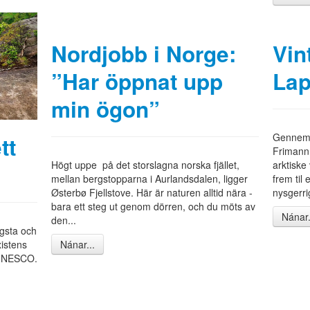
Nordjobb i Norge:
Vin
”Har öppnat upp
Lap
min ögon”
Gennem 
tt
Frimann
Högt uppe på det storslagna norska fjället,
arktiske
mellan bergstopparna i Aurlandsdalen, ligger
frem til
Østerbø Fjellstove. Här är naturen alltid nära -
nysgerri
bara ett steg ut genom dörren, och du möts av
Nánar.
den...
ngsta och
xistens
Nánar...
av UNESCO.