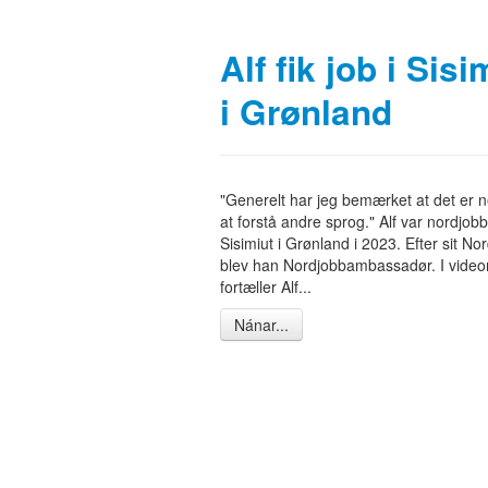
Alf fik job i Sisi
i Grønland
"Generelt har jeg bemærket at det er
at forstå andre sprog." Alf var nordjobb
Sisimiut i Grønland i 2023. Efter sit No
blev han Nordjobbambassadør. I video
fortæller Alf...
Nánar...