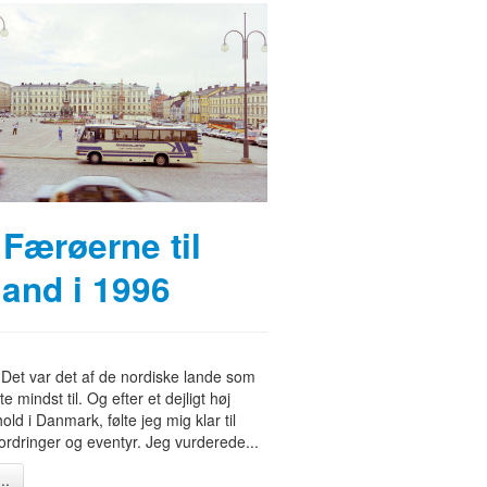
 Færøerne til
land i 1996
 Det var det af de nordiske lande som
e mindst til. Og efter et dejligt høj
old i Danmark, følte jeg mig klar til
fordringer og eventyr. Jeg vurderede...
..