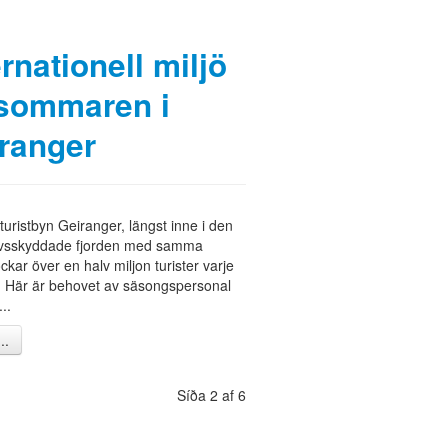
ernationell miljö
sommaren i
ranger
 turistbyn Geiranger, längst inne i den
rvsskyddade fjorden med samma
ckar över en halv miljon turister varje
 Här är behovet av säsongspersonal
...
..
Síða 2 af 6