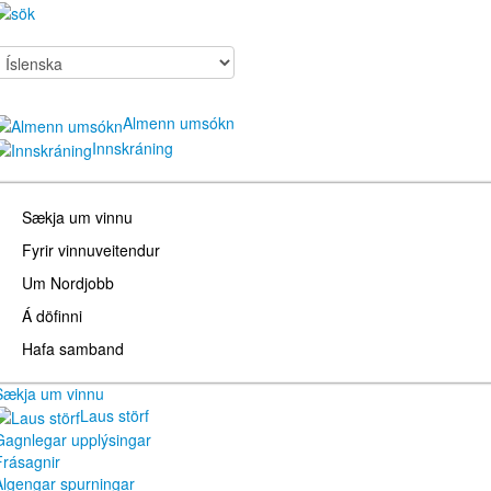
Almenn umsókn
Innskráning
Sækja um vinnu
Fyrir vinnuveitendur
Um Nordjobb
Á döfinni
Hafa samband
Sækja um vinnu
Laus störf
Gagnlegar upplýsingar
Frásagnir
Algengar spurningar