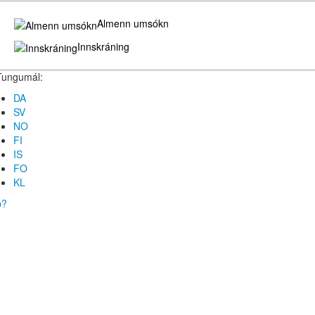
Almenn umsókn
Innskráning
Tungumál:
DA
SV
NO
FI
IS
FO
KL
b?