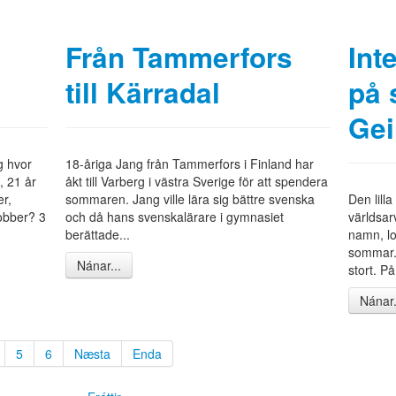
Från Tammerfors
Int
till Kärradal
på 
Gei
g hvor
18-åriga Jang från Tammerfors i Finland har
, 21 år
åkt till Varberg i västra Sverige för att spendera
r,
sommaren. Jang ville lära sig bättre svenska
Den lilla
obber? 3
och då hans svenskalärare i gymnasiet
världsa
berättade...
namn, lo
sommar.
Nánar...
stort. På
Nánar.
5
6
Næsta
Enda