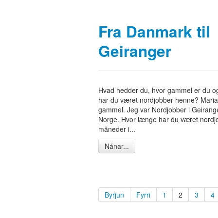
Fra Danmark til
Geiranger
Hvad hedder du, hvor gammel er du o
har du været nordjobber henne? Maria
gammel. Jeg var Nordjobber i Geirange
Norge. Hvor længe har du været nordj
måneder i...
Nánar...
Byrjun
Fyrri
1
2
3
4