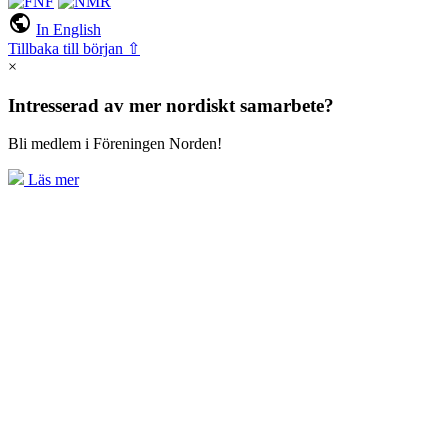
public
In English
Tillbaka till början ⇧
×
Intresserad av mer nordiskt samarbete?
Bli medlem i Föreningen Norden!
Läs mer