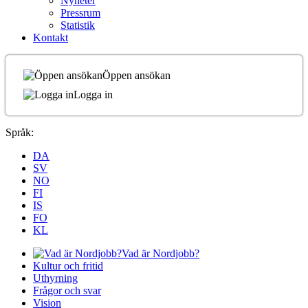
Nyheter
Pressrum
Statistik
Kontakt
Öppen ansökan
Logga in
Språk:
DA
SV
NO
FI
IS
FO
KL
Vad är Nordjobb?
Kultur och fritid
Uthyrning
Frågor och svar
Vision