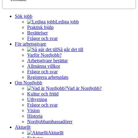
Sök jobb
Lediga jobb
Praktisk hjälp
Berättelser
Frågor och svar
För arbetsgivare
Så går det till
Varför Nordjobb?
Arbetsgivare berättar
Allmänna villkor
Frågor och svar
Registrera arbetsplats
Om Nordjobb
Vad är Nordjobb?
Kultur och fritid
Uthyrning
Frågor och svar
Vision
Historia
Nordjobbambassadörer
Aktuellt
Aktuellt