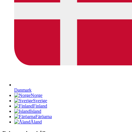
Danmark
Norge
Sverige
Finland
Island
Färöarna
Åland