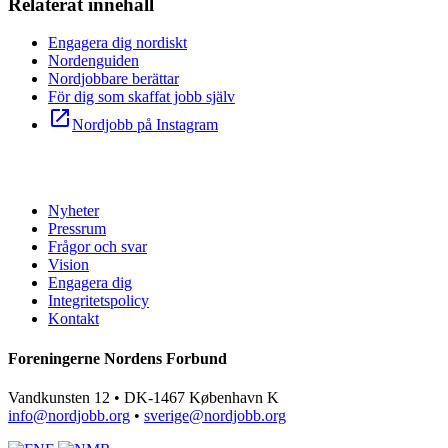
Relaterat innehåll
Engagera dig nordiskt
Nordenguiden
Nordjobbare berättar
För dig som skaffat jobb själv
open_in_new
Nordjobb på Instagram
Nyheter
Pressrum
Frågor och svar
Vision
Engagera dig
Integritetspolicy
Kontakt
Foreningerne Nordens Forbund
Vandkunsten 12 • DK-1467 København K
info@nordjobb.org
•
sverige@nordjobb.org