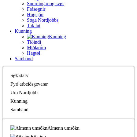
Spurningar og svør
Frásøgnir
Hugsjón
Søga Nordjobbs
Tak lut
Kunning
Kunning
Tíðindi
Miðlarúm
Hagtøl
Samband
Søk starv
Fyri arbeiðsgevarar
Um Nordjobb
Kunning
Samband
Almenn umsókn
Rita inn