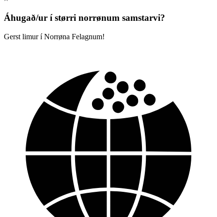
Áhugað/ur í størri norrønum samstarvi?
Gerst limur í Norrøna Felagnum!