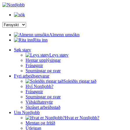
Almenn umsókn
Rita inn
Søk starv
Leys størv
Hentar upplýsingar
Frásøgnir
Spurningar og svør
Fyri arbeiðsgevarar
Soleiðis riggar tað
Hví Nordjobb?
Frásøgnir
Spurningar og svør
Viðskiftatreytir
Skráset arbeiðsstað
Um Nordjobb
Hvat er Nordjobb?
Mentan og frítíð
Útleigan