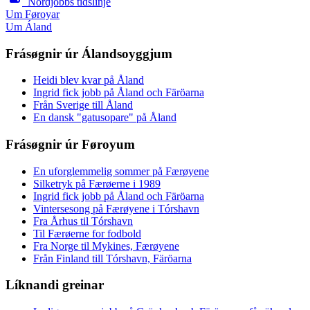
Nordjobbs tidslinje
Um Føroyar
Um Áland
Frásøgnir úr Álandsoyggjum
Heidi blev kvar på Åland
Ingrid fick jobb på Åland och Färöarna
Från Sverige till Åland
En dansk "gatusopare" på Åland
Frásøgnir úr Føroyum
En uforglemmelig sommer på Færøyene
Silketryk på Færøerne i 1989
Ingrid fick jobb på Åland och Färöarna
Vintersesong på Færøyene i Tórshavn
Fra Århus til Tórshavn
Til Færøerne for fodbold
Fra Norge til Mykines, Færøyene
Från Finland till Tórshavn, Färöarna
Líknandi greinar