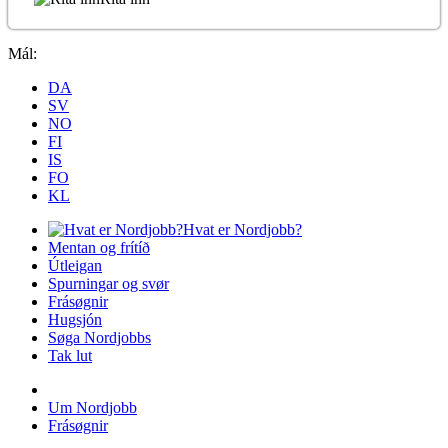
Mál:
DA
SV
NO
FI
IS
FO
KL
Hvat er Nordjobb?
Mentan og frítíð
Útleigan
Spurningar og svør
Frásøgnir
Hugsjón
Søga Nordjobbs
Tak lut
Um Nordjobb
Frásøgnir