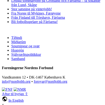
Lediga sommarjobb på Grönland och Färöarna – få sökande
från Lund, Skåne
Stor satsning på vinterjobb!
Fra Norge til Mykines, Færøyene
Från Finland till Tórshavn, Färöarna
Bli fotbollsspelare på Färöarna!
Tíðindi
Miðlarúm
Spurningar og svør
Hugsjón
Sjálvræðispolitikkur
Samband
Foreningerne Nordens Forbund
Vandkunsten 12 • DK-1467 København K
info@nordjobb.org
•
foroyar@nordjobb.org
Aftur til byrjan ⇧
public
In English
×