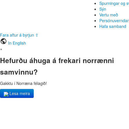
Spurningar og s
Sýn
Vertu með
Persónuverndar
Hafa samband
Fara aftur á byrjun ⇧
public
In English
×
Hefurðu áhuga á frekari norrænni
samvinnu?
Gakktu í Norræna félagið!
Lesa meira