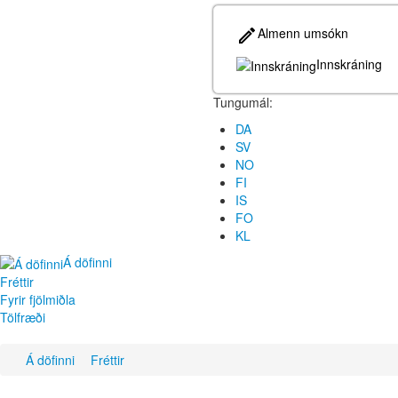
Almenn umsókn
Innskráning
Tungumál:
DA
SV
NO
FI
IS
FO
KL
Á döfinni
Fréttir
Fyrir fjölmiðla
Tölfræði
Á döfinni
Fréttir