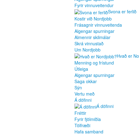
Fyrir vinnuveitendur
Svona er ferlið
Kostir við Nordjobb
Frásagnir vinnuveitenda
Algengar spurningar
Almennir skilmálar
Skrá vinnustað
Um Nordjobb
Hvað er No
Menning og frístund
Útleiga
Algengar spurningar
Saga okkar
Sýn
Vertu með
Á döfinni
Á döfinni
Fréttir
Fyrir fjölmiðla
Tölfræði
Hafa samband