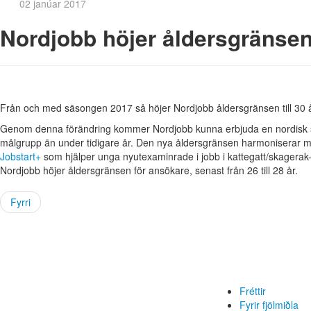
02 janúar 2017
Nordjobb höjer åldersgränse
Från och med säsongen 2017 så höjer Nordjobb åldersgränsen till 30 å
Genom denna förändring kommer Nordjobb kunna erbjuda en nordisk s
målgrupp än under tidigare år. Den nya åldersgränsen harmoniserar m
Jobstart+
som hjälper unga nyutexaminrade i jobb i kattegatt/skagera
Nordjobb höjer åldersgränsen för ansökare, senast från 26 till 28 år.
Fyrri
Fréttir
Fyrir fjölmiðla