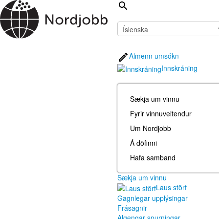
Almenn umsókn
Innskráning
Sækja um vinnu
Fyrir vinnuveitendur
Um Nordjobb
Á döfinni
Hafa samband
Sækja um vinnu
Laus störf
Gagnlegar upplýsingar
Frásagnir
Algengar spurningar