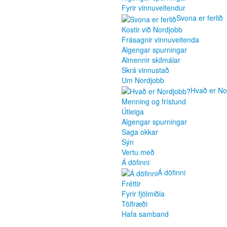
Fyrir vinnuveitendur
Svona er ferlið
Kostir við Nordjobb
Frásagnir vinnuveitenda
Algengar spurningar
Almennir skilmálar
Skrá vinnustað
Um Nordjobb
Hvað er No
Menning og frístund
Útleiga
Algengar spurningar
Saga okkar
Sýn
Vertu með
Á döfinni
Á döfinni
Fréttir
Fyrir fjölmiðla
Tölfræði
Hafa samband