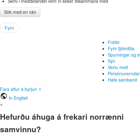
Skriv i meddelandet vem ni söker tillsammans med
Sök med en vän
Fyrri
Fréttir
Fyrir fjölmiðla
Spurningar og s
Sýn
Vertu með
Persónuverndar
Hafa samband
Fara aftur á byrjun ⇧
public
In English
×
Hefurðu áhuga á frekari norrænni
samvinnu?