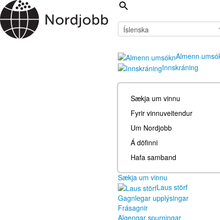
Almenn umsó
Innskráning
Sækja um vinnu
Fyrir vinnuveitendur
Um Nordjobb
Á döfinni
Hafa samband
Sækja um vinnu
Laus störf
Gagnlegar upplýsingar
Frásagnir
Algengar spurningar