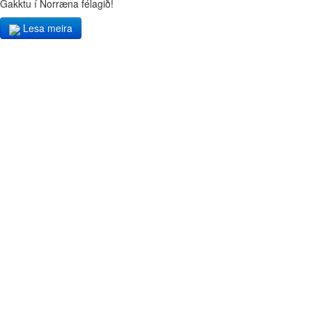
Gakktu í Norræna félagið!
Lesa meira