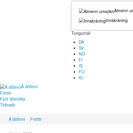
Almenn u
Innskráning
Tungumál:
DA
SV
NO
FI
IS
FO
KL
Á döfinni
Fréttir
Fyrir fjölmiðla
Tölfræði
Á döfinni
Fréttir