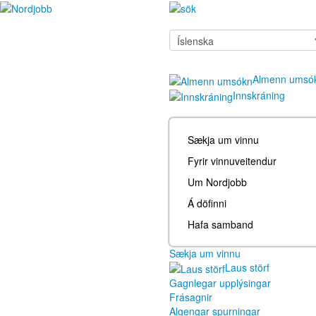
Almenn umsó
Innskráning
Sækja um vinnu
Fyrir vinnuveitendur
Um Nordjobb
Á döfinni
Hafa samband
Sækja um vinnu
Laus störf
Gagnlegar upplýsingar
Frásagnir
Algengar spurningar