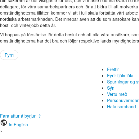
Din säkerhet är det viktigaste för oss, och vi måste i denna svåra tid fo
deltagare, för våra samarbetspartners och för att bidra till att motverk
omständigheterna tillåter, kommer vi att i full skala fortsätta vårt arbe
nordiska arbetsmarknaden. Det innebär även att du som ansökare kan f
höst- och vinterjobb detta år.
Vi hoppas på förståelse för detta beslut och att alla våra ansökare, 
omständigheterna har det bra och följer respektive lands myndigheters ri
Fyrri
Fréttir
Fyrir fjölmiðla
Spurningar og s
Sýn
Vertu með
Persónuverndar
Hafa samband
Fara aftur á byrjun ⇧
public
In English
×