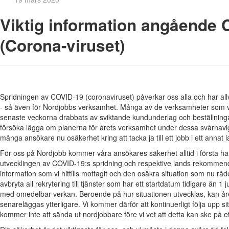
Viktig information angående
(Corona-viruset)
Spridningen av COVID-19 (coronaviruset) påverkar oss alla och har all
- så även för Nordjobbs verksamhet. Många av de verksamheter som 
senaste veckorna drabbats av sviktande kundunderlag och beställninga
försöka lägga om planerna för årets verksamhet under dessa svårnavi
många ansökare nu osäkerhet kring att tacka ja till ett jobb i ett annat l
För oss på Nordjobb kommer våra ansökares säkerhet alltid i första han
utvecklingen av COVID-19:s spridning och respektive lands rekommen
information som vi hittills mottagit och den osäkra situation som nu råder
avbryta all rekrytering till tjänster som har ett startdatum tidigare än 1 j
med omedelbar verkan. Beroende på hur situationen utvecklas, kan 
senareläggas ytterligare. Vi kommer därför att kontinuerligt följa upp 
kommer inte att sända ut nordjobbare före vi vet att detta kan ske på ett