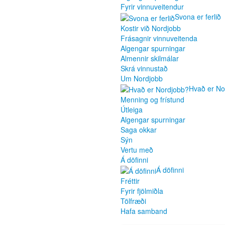
Fyrir vinnuveitendur
Svona er ferlið
Kostir við Nordjobb
Frásagnir vinnuveitenda
Algengar spurningar
Almennir skilmálar
Skrá vinnustað
Um Nordjobb
Hvað er No
Menning og frístund
Útleiga
Algengar spurningar
Saga okkar
Sýn
Vertu með
Á döfinni
Á döfinni
Fréttir
Fyrir fjölmiðla
Tölfræði
Hafa samband