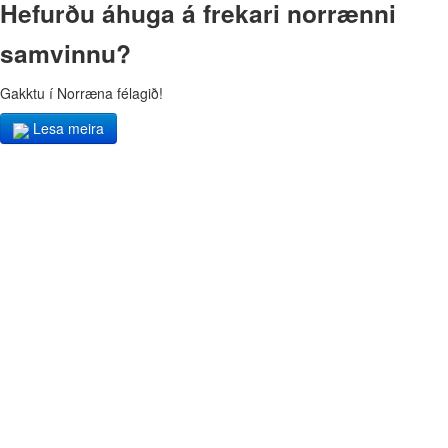
Hefurðu áhuga á frekari norrænni
samvinnu?
Gakktu í Norræna félagið!
Lesa meira