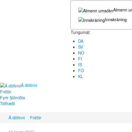
Almenn u
Innskráning
Tungumál:
DA
SV
NO
FI
IS
FO
KL
Á döfinni
Fréttir
Fyrir fjölmiðla
Tölfræði
Á döfinni
Fréttir
19 mars 2020