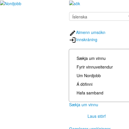
Almenn umsókn
Innskráning
Sækja um vinnu
Fyrir vinnuveitendur
Um Nordjobb
Á döfinni
Hafa samband
Sækja um vinnu
Laus störf
Gagnlegar upplýsingar