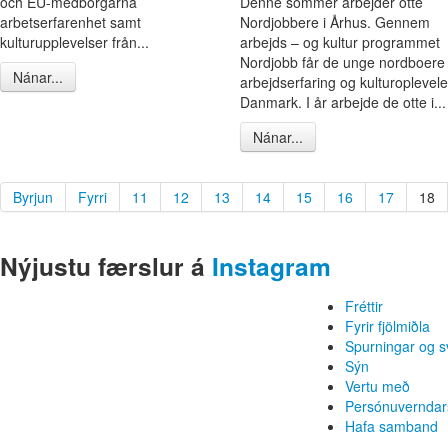
och EU-medborgarna
Denne sommer arbejder otte
arbetserfarenhet samt
Nordjobbere i Århus. Gennem
kulturupplevelser från...
arbejds – og kultur programmet
Nordjobb får de unge nordboere
Nánar...
arbejdserfaring og kulturopleveler
Danmark. I år arbejde de otte i...
Nánar...
Byrjun
Fyrri
11
12
13
14
15
16
17
18
Nýjustu færslur á
Instagram
Fréttir
Fyrir fjölmiðla
Spurningar og s
Sýn
Vertu með
Persónuverndar
Hafa samband