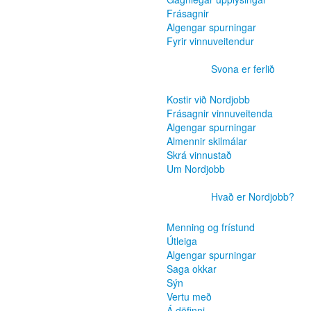
Frásagnir
Algengar spurningar
Fyrir vinnuveitendur
Svona er ferlið
Kostir við Nordjobb
Frásagnir vinnuveitenda
Algengar spurningar
Almennir skilmálar
Skrá vinnustað
Um Nordjobb
Hvað er Nordjobb?
Menning og frístund
Útleiga
Algengar spurningar
Saga okkar
Sýn
Vertu með
Á döfinni