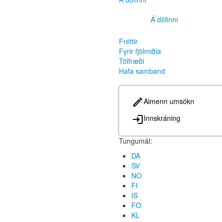
Á döfinni
Fréttir
Fyrir fjölmiðla
Tölfræði
Hafa samband
Almenn umsókn
Innskráning
Tungumál:
DA
SV
NO
FI
IS
FO
KL