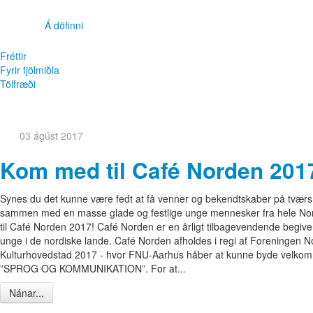
Á döfinni
Fréttir
Fyrir fjölmiðla
Tölfræði
03 ágúst 2017
Kom med til Café Norden 201
Synes du det kunne være fedt at få venner og bekendtskaber på tværs
sammen med en masse glade og festlige unge mennesker fra hele Norde
til Café Norden 2017! Café Norden er en årligt tilbagevendende begive
unge i de nordiske lande. Café Norden afholdes i regi af Foreningen
Kulturhovedstad 2017 - hvor FNU-Aarhus håber at kunne byde velkomme
”SPROG OG KOMMUNIKATION”. For at...
Nánar...