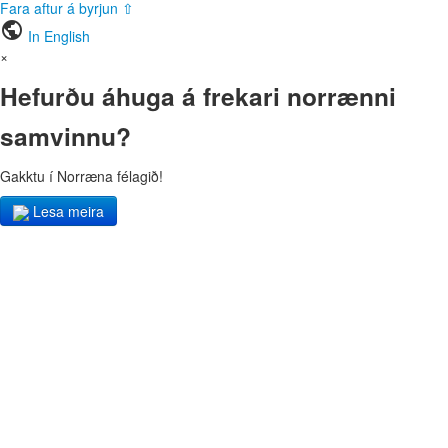
Fara aftur á byrjun ⇧
public
In English
×
Hefurðu áhuga á frekari norrænni
samvinnu?
Gakktu í Norræna félagið!
Lesa meira