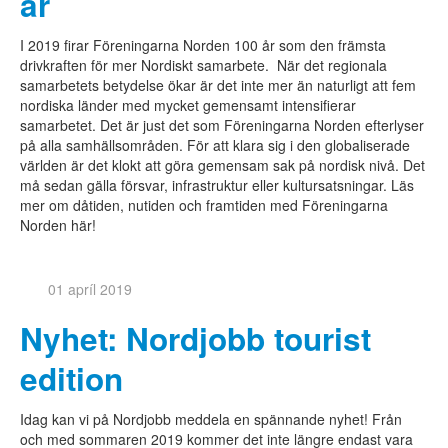
år
Laus störf
Gagnlegar upplýsingar
Frásagnir
I 2019 firar Föreningarna Norden 100 år som den främsta
Algengar spurningar
drivkraften för mer Nordiskt samarbete. När det regionala
samarbetets betydelse ökar är det inte mer än naturligt att fem
Fyrir vinnuveitendur
nordiska länder med mycket gemensamt intensifierar
Svona er ferlið
samarbetet. Det är just det som Föreningarna Norden efterlyser
på alla samhällsområden. För att klara sig i den globaliserade
Kostir við Nordjobb
världen är det klokt att göra gemensam sak på nordisk nivå. Det
Frásagnir vinnuveitenda
må sedan gälla försvar, infrastruktur eller kultursatsningar. Läs
Algengar spurningar
mer om dåtiden, nutiden och framtiden med Föreningarna
Almennir skilmálar
Norden här!
Skrá vinnustað
Um Nordjobb
Hvað er Nordjobb?
01 apríl 2019
Menning og frístund
Nyhet: Nordjobb tourist
Útleiga
Algengar spurningar
edition
Saga okkar
Sýn
Vertu með
Idag kan vi på Nordjobb meddela en spännande nyhet! Från
Á döfinni
och med sommaren 2019 kommer det inte längre endast vara