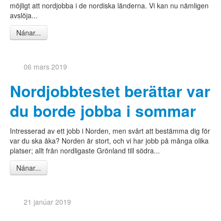
möjligt att nordjobba i de nordiska länderna. Vi kan nu nämligen
Á döfinni
avslöja...
Fréttir
Fyrir fjölmiðla
Nánar...
Tölfræði
Hafa samband
06 mars 2019
Almenn umsókn
Nordjobbtestet berättar var
Innskráning
du borde jobba i sommar
Tungumál:
Intresserad av ett jobb i Norden, men svårt att bestämma dig för
DA
var du ska åka? Norden är stort, och vi har jobb på många olika
SV
platser; allt från nordligaste Grönland till södra...
NO
FI
Nánar...
IS
FO
KL
21 janúar 2019