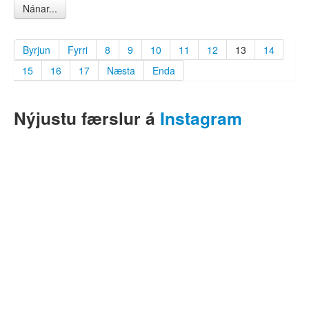
Nánar...
Byrjun
Fyrri
8
9
10
11
12
13
14
15
16
17
Næsta
Enda
Nýjustu færslur á
Instagram