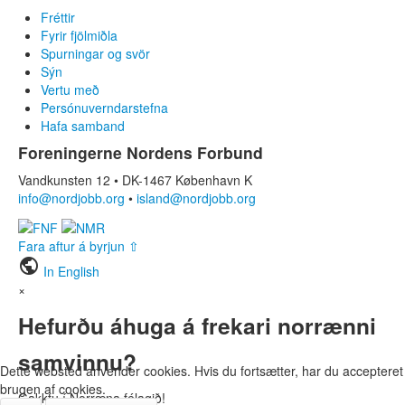
Fréttir
Fyrir fjölmiðla
Spurningar og svör
Sýn
Vertu með
Persónuverndarstefna
Hafa samband
Foreningerne Nordens Forbund
Vandkunsten 12 • DK-1467 København K
info@nordjobb.org
•
island@nordjobb.org
Fara aftur á byrjun ⇧
public
In English
×
Hefurðu áhuga á frekari norrænni
samvinnu?
Dette websted anvender cookies. Hvis du fortsætter, har du accepteret
brugen af cookies.
Gakktu í Norræna félagið!