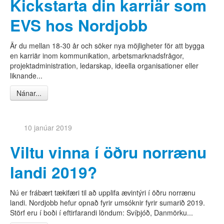
Kickstarta din karriär som
EVS hos Nordjobb
Är du mellan 18-30 år och söker nya möjligheter för att bygga
en karriär inom kommunikation, arbetsmarknadsfrågor,
projektadministration, ledarskap, ideella organisationer eller
liknande...
Nánar...
10 janúar 2019
Viltu vinna í öðru norrænu
landi 2019?
Nú er frábært tækifæri til að upplifa ævintýri í öðru norrænu
landi. Nordjobb hefur opnað fyrir umsóknir fyrir sumarið 2019.
Störf eru í boði í eftirfarandi löndum: Svíþjóð, Danmörku...