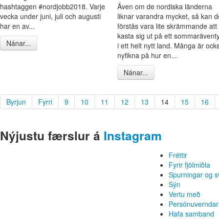
hashtaggen #nordjobb2018. Varje
Även om de nordiska länderna
vecka under juni, juli och augusti
liknar varandra mycket, så kan d
har en av...
förstås vara lite skrämmande att
kasta sig ut på ett sommarävent
Nánar...
i ett helt nytt land. Många är ock
nyfikna på hur en...
Nánar...
Byrjun
Fyrri
9
10
11
12
13
14
15
16
Nýjustu færslur á
Instagram
Fréttir
Fyrir fjölmiðla
Spurningar og s
Sýn
Vertu með
Persónuverndar
Hafa samband