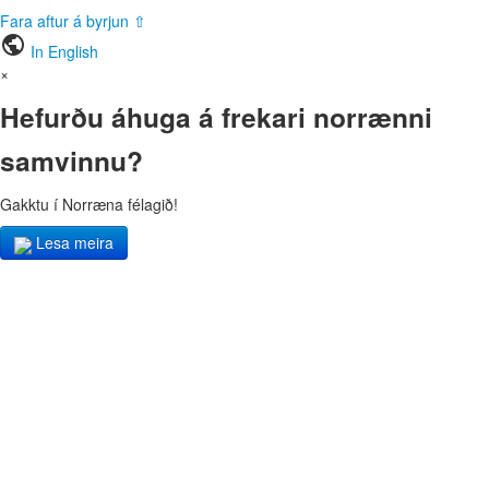
Fara aftur á byrjun ⇧
public
In English
×
Hefurðu áhuga á frekari norrænni
samvinnu?
Gakktu í Norræna félagið!
Lesa meira