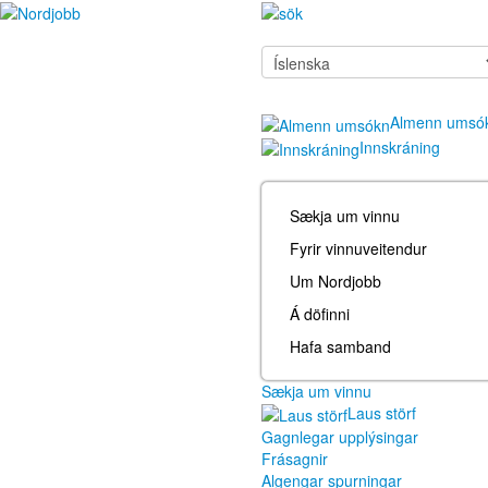
Almenn umsó
Innskráning
Sækja um vinnu
Fyrir vinnuveitendur
Um Nordjobb
Á döfinni
Hafa samband
Sækja um vinnu
Laus störf
Gagnlegar upplýsingar
Frásagnir
Algengar spurningar