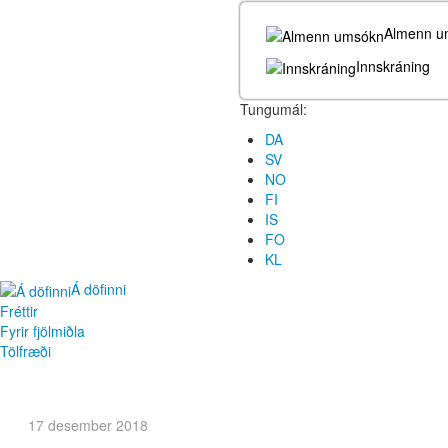
Almenn u
Innskráning
Tungumál:
DA
SV
NO
FI
IS
FO
KL
Á döfinni
Fréttir
Fyrir fjölmiðla
Tölfræði
17 desember 2018