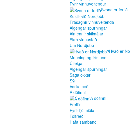
Fyrir vinnuveitendur
Svona er ferlið
Kostir við Nordjobb
Frásagnir vinnuveitenda
Algengar spurningar
Almennir skilmálar
Skrá vinnustað
Um Nordjobb
Hvað er No
Menning og frístund
Útleiga
Algengar spurningar
Saga okkar
Sýn
Vertu með
Á döfinni
Á döfinni
Fréttir
Fyrir fjölmiðla
Tölfræði
Hafa samband