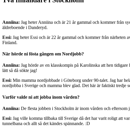
Anniina:
Jag heter Anniina och är 21 år gammal och kommer från syd
äldreboende i Danderyd.
Essi:
Jag heter Essi och är 22 år gammal och kommer från närheten av 
Finland.
När hörde ni fösta gången om Nordjobb?
Anniina:
Jag hörde av en klasskompis på Karolinska att hen tidigare 
lätt så då sökte jag!
Essi:
Min mamma nordjobbade i Göteborg under 90-talet. Jag har hela
nordjobba i Sverige och mamma blev glad. Det här är faktiskt tredje
Varför valde ni att jobba inom vården?
Anniina:
De flesta jobben i Stockholm är inom vården och eftersom ja
Essi:
Jag ville komma tillbaka till Sverige då det har varit roligt att
tunnelbana och allt så det kändes spännande. :D