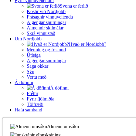
Fyrir vinnuveitendur
Svona er ferlið
Kostir við Nordjobb
Frásagnir vinnuveitenda
Algengar spurningar
Almennir skilmálar
Skrá vinnustað
Um Nordjobb
Hvað er Nordjobb?
Menning og frístund
Útleiga
Algengar spurningar
Saga okkar
Sýn
Vertu með
Á döfinni
Á döfinni
Fréttir
Fyrir fjölmiðla
Tölfræði
Hafa samband
Almenn umsókn
Innskráning