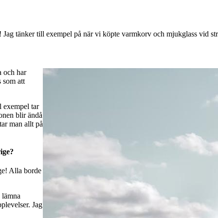
r! Jag tänker till exempel på när vi köpte varmkorv och mjukglass vid st
a och har
s som att
l exempel tar
onen blir ändå
tar man allt på
rige?
e! Alla borde
a lämna
plevelser. Jag