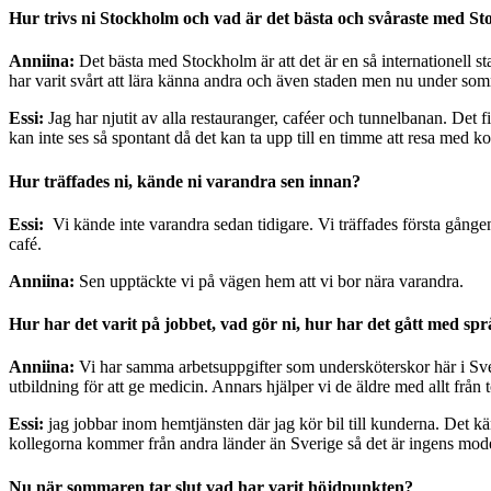
Hur trivs ni Stockholm och vad är det bästa och svåraste med S
Anniina:
Det bästa med Stockholm är att det är en så internationell sta
har varit svårt att lära känna andra och även staden men nu under som
Essi:
Jag har njutit av alla restauranger, caféer och tunnelbanan. Det 
kan inte ses så spontant då det kan ta upp till en timme att resa med k
Hur träffades ni, kände ni varandra sen innan?
Essi:
Vi kände inte varandra sedan tidigare. Vi träffades första gånge
café.
Anniina:
Sen upptäckte vi på vägen hem att vi bor nära varandra.
Hur har det varit på jobbet, vad gör ni, hur har det gått med spr
Anniina:
Vi har samma arbetsuppgifter som undersköterskor här i Sveri
utbildning för att ge medicin. Annars hjälper vi de äldre med allt från 
Essi:
jag jobbar inom hemtjänsten där jag kör bil till kunderna. Det känd
kollegorna kommer från andra länder än Sverige så det är ingens mod
Nu när sommaren tar slut vad har varit höjdpunkten?