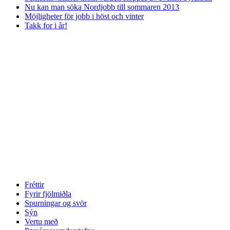
Nu kan man söka Nordjobb till sommaren 2013
Möjligheter för jobb i höst och vinter
Takk for i år!
Fréttir
Fyrir fjölmiðla
Spurningar og svör
Sýn
Vertu með