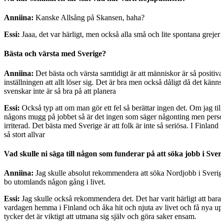
Anniina:
Kanske Allsång på Skansen, haha?
Essi:
Jaaa, det var härligt, men också alla små och lite spontana greje
Bästa och värsta med Sverige?
Anniina:
Det bästa och värsta samtidigt är att människor är så positiv
inställningen att allt löser sig. Det är bra men också dåligt då det känn
svenskar inte är så bra på att planera
Essi:
Också typ att om man gör ett fel så berättar ingen det. Om jag til
någons mugg på jobbet så är det ingen som säger någonting men pers
irriterad. Det bästa med Sverige är att folk är inte så seriösa. I Finland 
så stort allvar
Vad skulle ni säga till någon som funderar på att söka jobb i Sve
Anniina:
Jag skulle absolut rekommendera att söka Nordjobb i Sverig
bo utomlands någon gång i livet.
Essi:
Jag skulle också rekommendera det. Det har varit härligt att bar
vardagen hemma i Finland och åka hit och njuta av livet och få nya up
tycker det är viktigt att utmana sig själv och göra saker ensam.