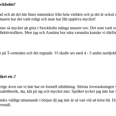
tockholm?
d och att det här finns människor från hela världen och ja det är också en
maren har det varit roligt och man har fått uppleva mycket!
finns så mycket att göra i Stockholm många museer osv. Det som varit svå
ollektivtrafiken. Men jag och Anniina bor nära varandra kanske vi därför
n på T-centralen och det regnade. Vi skulle ses med 4 - 5 andra nordjo
åket etc.?
ge även om vi inte har en formell utbildning. Största överraskningen var
toalettbesök, äta, klä på sig och mycket mer. Språket tycker jag inte har
es väldigt utmanande i början då jag inte är så van vid att köra bil. Däre
ersmål.