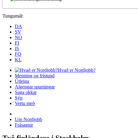
Tungumál:
DA
SV
NO
FI
IS
FO
KL
Hvað er Nordjobb?
Menning og frístund
Útleiga
Algengar spurningar
Saga okkar
Sýn
Vertu með
Um Nordjobb
Frásagnir
Två finländare i Stockholm