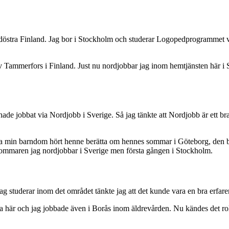
östra Finland. Jag bor i Stockholm och studerar Logopedprogrammet v
Tammerfors i Finland. Just nu nordjobbar jag inom hemtjänsten här i St
hade jobbat via Nordjobb i Sverige. Så jag tänkte att Nordjobb är ett 
 min barndom hört henne berätta om hennes sommar i Göteborg, den bäst
 sommaren jag nordjobbar i Sverige men första gången i Stockholm.
g studerar inom det området tänkte jag att det kunde vara en bra erfar
 vara här och jag jobbade även i Borås inom äldrevården. Nu kändes det r