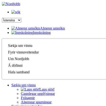
Almenn umsókn
Innskráning
Sækja um vinnu
Fyrir vinnuveitendur
Um Nordjobb
Á döfinni
Hafa samband
Sækja um vinnu
Laus störf
Gagnlegar upplýsingar
Frásagnir
Algengar spurningar