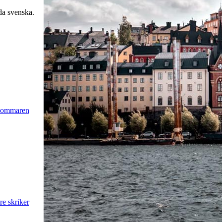
da svenska.
 sommaren
e skriker