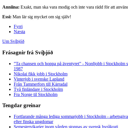
Anniina:
Exakt, man ska vara modig och inte vara rädd för att använ
Essi:
Man lär sig mycket om sig själv!
Fyrri
Næsta
Um Svíþjóð
Frásagnir frá Svíþjóð
”Ta chansen och hoppa på äventyret” - Nordjobb i Stockholm
1987
Nikolai fikk jobb i Stockholm
Vinterjob i svenske Lapland
Från Tammerfors till Kärradal
Två finländare i Stockholm
Fra Norge til Stockholm
Tengdar greinar
Fortfarande många lediga sommarjobb i Stockholm - arbetsgivar
efter finska ungdomar
Semestervikarier inom vården stoppas av svensk byråkrati