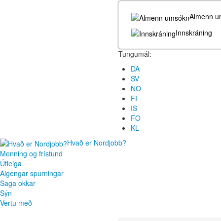
Almenn u
Innskráning
Tungumál:
DA
SV
NO
FI
IS
FO
KL
Hvað er Nordjobb?
Menning og frístund
Útleiga
Algengar spurningar
Saga okkar
Sýn
Vertu með