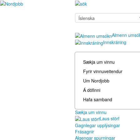
Almenn umsó
Innskráning
Sækja um vinnu
Fyrir vinnuveitendur
Um Nordjobb
Á döfinni
Hafa samband
Sækja um vinnu
Laus störf
Gagnlegar upplýsingar
Frásagnir
Algengar spurningar