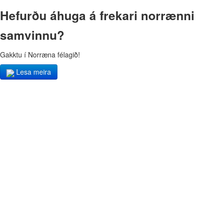
Hefurðu áhuga á frekari norrænni
samvinnu?
Gakktu í Norræna félagið!
Lesa meira