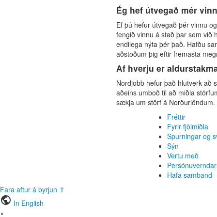
Ég hef útvegað mér vinnu
Ef þú hefur útvegað þér vinnu o
fengið vinnu á stað þar sem vi
endilega nýta þér það. Hafðu sam
aðstoðum þig eftir fremasta megn
Af hverju er aldurstakm
Nordjobb hefur það hlutverk að 
aðeins umboð til að miðla störfum 
sækja um störf á Norðurlöndum.
Fréttir
Fyrir fjölmiðla
Spurningar og s
Sýn
Vertu með
Persónuverndar
Hafa samband
Fara aftur á byrjun ⇧
public
In English
×