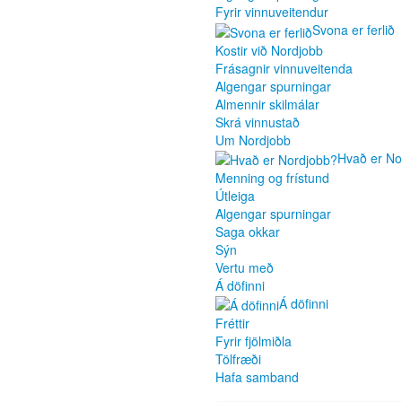
Fyrir vinnuveitendur
Svona er ferlið
Kostir við Nordjobb
Frásagnir vinnuveitenda
Algengar spurningar
Almennir skilmálar
Skrá vinnustað
Um Nordjobb
Hvað er No
Menning og frístund
Útleiga
Algengar spurningar
Saga okkar
Sýn
Vertu með
Á döfinni
Á döfinni
Fréttir
Fyrir fjölmiðla
Tölfræði
Hafa samband