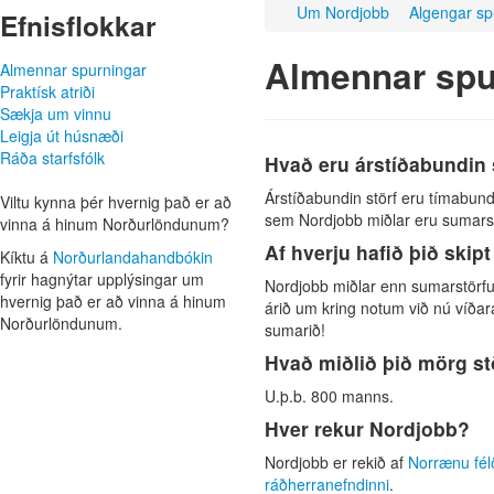
Um Nordjobb
Algengar sp
Efnisflokkar
Almennar spu
Almennar spurningar
Praktísk atriði
Sækja um vinnu
Leigja út húsnæði
Ráða starfsfólk
Hvað eru árstíðabundin 
Árstíðabundin störf eru tímabund
Viltu kynna þér hvernig það er að
sem Nordjobb miðlar eru sumarstör
vinna á hinum Norður­löndunum?
Af hverju hafið þið skip
Kíktu á
Norðurlanda­handbókin
fyrir hagnýtar upplýsingar um
Nordjobb miðlar enn sumarstörfum
hvernig það er að vinna á hinum
árið um kring notum við nú víðara
Norður­löndunum.
sumarið!
Hvað miðlið þið mörg st
U.þ.b. 800 manns.
Hver rekur Nordjobb?
Nordjobb er rekið af
Norrænu fé
ráðherranefndinni
.