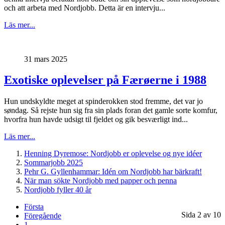
och att arbeta med Nordjobb. Detta är en intervju...
Läs mer...
31 mars 2025
Exotiske oplevelser på Færøerne i 1988
Hun undskyldte meget at spinderokken stod fremme, det var jo
søndag. Så rejste hun sig fra sin plads foran det gamle sorte komfur,
hvorfra hun havde udsigt til fjeldet og gik besværligt ind...
Läs mer...
Henning Dyremose: Nordjobb er oplevelse og nye idéer
Sommarjobb 2025
Pehr G. Gyllenhammar: Idén om Nordjobb har bärkraft!
När man sökte Nordjobb med papper och penna
Nordjobb fyller 40 år
Första
Sida 2 av 10
Föregående
1