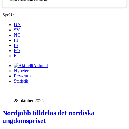
Språk:
DA
SV
NO
FI
IS
FO
KL
Aktuellt
Nyheter
Pressrum
Statistik
28 oktober 2025
Nordjobb tilldelas det nordiska
ungdomspriset