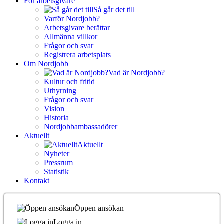
För arbetsgivare
Så går det till
Varför Nordjobb?
Arbetsgivare berättar
Allmänna villkor
Frågor och svar
Registrera arbetsplats
Om Nordjobb
Vad är Nordjobb?
Kultur och fritid
Uthyrning
Frågor och svar
Vision
Historia
Nordjobbambassadörer
Aktuellt
Aktuellt
Nyheter
Pressrum
Statistik
Kontakt
Öppen ansökan
Logga in