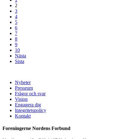
2
3
4
5
6
7
8
9
10
Nästa
Sista
Nyheter
Pressrum
Frågor och svar
Vision
Engagera dig
Integritetspolicy
Kontakt
Foreningerne Nordens Forbund