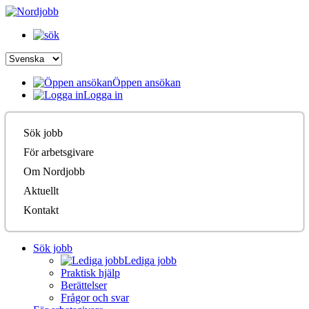
Öppen ansökan
Logga in
Sök jobb
För arbetsgivare
Om Nordjobb
Aktuellt
Kontakt
Sök jobb
Lediga jobb
Praktisk hjälp
Berättelser
Frågor och svar