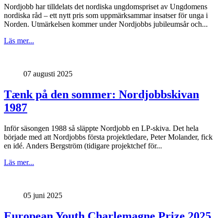
Nordjobb har tilldelats det nordiska ungdomspriset av Ungdomens
nordiska råd – ett nytt pris som uppmärksammar insatser för unga i
Norden. Utmärkelsen kommer under Nordjobbs jubileumsår och...
Läs mer...
07 augusti 2025
Tænk på den sommer: Nordjobbskivan
1987
Inför säsongen 1988 så släppte Nordjobb en LP-skiva. Det hela
började med att Nordjobbs första projektledare, Peter Molander, fick
en idé. Anders Bergström (tidigare projektchef för...
Läs mer...
05 juni 2025
European Youth Charlemagne Prize 2025