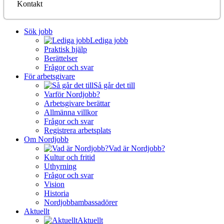
Kontakt
Sök jobb
Lediga jobb
Praktisk hjälp
Berättelser
Frågor och svar
För arbetsgivare
Så går det till
Varför Nordjobb?
Arbetsgivare berättar
Allmänna villkor
Frågor och svar
Registrera arbetsplats
Om Nordjobb
Vad är Nordjobb?
Kultur och fritid
Uthyrning
Frågor och svar
Vision
Historia
Nordjobbambassadörer
Aktuellt
Aktuellt