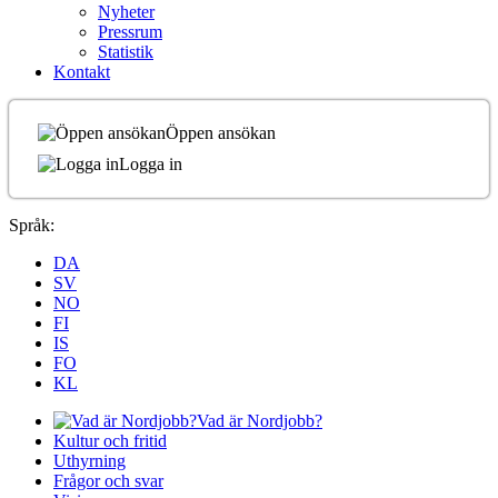
Nyheter
Pressrum
Statistik
Kontakt
Öppen ansökan
Logga in
Språk:
DA
SV
NO
FI
IS
FO
KL
Vad är Nordjobb?
Kultur och fritid
Uthyrning
Frågor och svar