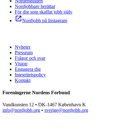
Nordenguiden
Nordjobbare berättar
För dig som skaffat jobb själv
open_in_new
Nordjobb på Instagram
Nyheter
Pressrum
Frågor och svar
Vision
Engagera dig
Integritetspolicy
Kontakt
Foreningerne Nordens Forbund
Vandkunsten 12 • DK-1467 København K
info@nordjobb.org
•
sverige@nordjobb.org