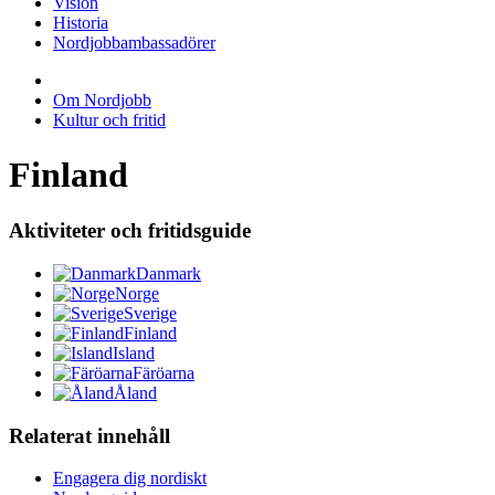
Vision
Historia
Nordjobbambassadörer
Om Nordjobb
Kultur och fritid
Finland
Aktiviteter och fritidsguide
Danmark
Norge
Sverige
Finland
Island
Färöarna
Åland
Relaterat innehåll
Engagera dig nordiskt