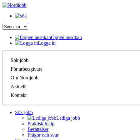
Öppen ansökan
Logga in
Sök jobb
För arbetsgivare
Om Nordjobb
Aktuellt
Kontakt
Sök jobb
Lediga jobb
Praktisk hjälp
Berättelser
Frågor och svar