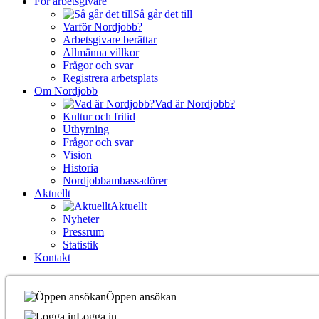
För arbetsgivare
Så går det till
Varför Nordjobb?
Arbetsgivare berättar
Allmänna villkor
Frågor och svar
Registrera arbetsplats
Om Nordjobb
Vad är Nordjobb?
Kultur och fritid
Uthyrning
Frågor och svar
Vision
Historia
Nordjobbambassadörer
Aktuellt
Aktuellt
Nyheter
Pressrum
Statistik
Kontakt
Öppen ansökan
Logga in