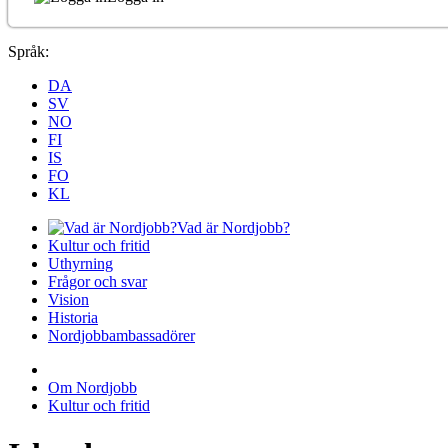
Språk:
DA
SV
NO
FI
IS
FO
KL
Vad är Nordjobb?
Kultur och fritid
Uthyrning
Frågor och svar
Vision
Historia
Nordjobbambassadörer
Om Nordjobb
Kultur och fritid