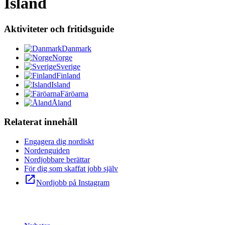
Island
Aktiviteter och fritidsguide
Danmark
Norge
Sverige
Finland
Island
Färöarna
Åland
Relaterat innehåll
Engagera dig nordiskt
Nordenguiden
Nordjobbare berättar
För dig som skaffat jobb själv
open_in_new
Nordjobb på Instagram