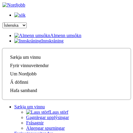
Almenn umsókn
Innskráning
Sækja um vinnu
Fyrir vinnuveitendur
Um Nordjobb
Á döfinni
Hafa samband
Sækja um vinnu
Laus störf
Gagnlegar upplýsingar
Frásagnir
Algengar spurningar