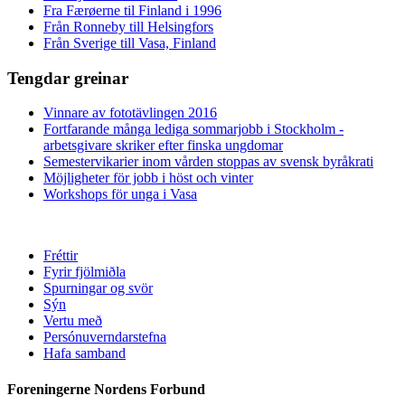
Fra Færøerne til Finland i 1996
Från Ronneby till Helsingfors
Från Sverige till Vasa, Finland
Tengdar greinar
Vinnare av fototävlingen 2016
Fortfarande många lediga sommarjobb i Stockholm -
arbetsgivare skriker efter finska ungdomar
Semestervikarier inom vården stoppas av svensk byråkrati
Möjligheter för jobb i höst och vinter
Workshops för unga i Vasa
Fréttir
Fyrir fjölmiðla
Spurningar og svör
Sýn
Vertu með
Persónuverndarstefna
Hafa samband
Foreningerne Nordens Forbund