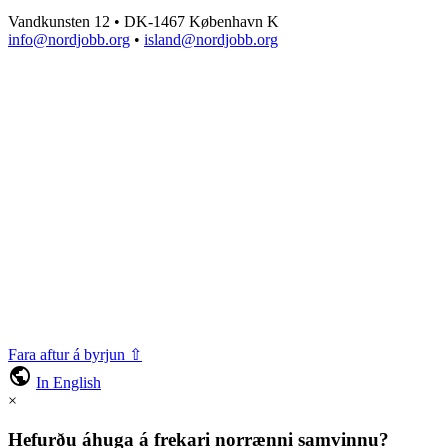
Vandkunsten 12 • DK-1467 København K
info@nordjobb.org
•
island@nordjobb.org
Fara aftur á byrjun ⇧
public
In English
×
Hefurðu áhuga á frekari norrænni samvinnu?