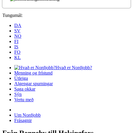
Tungumál:
DA
SV
NO
FI
IS
FO
KL
Hvað er Nordjobb?
Menning og frístund
Útleiga
Algengar spurningar
Saga okkar
Sýn
Vertu með
Um Nordjobb
Frásagnir
Från Ronneby till Helsingfors