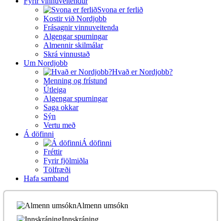
Fyrir vinnuveitendur
Svona er ferlið
Kostir við Nordjobb
Frásagnir vinnuveitenda
Algengar spurningar
Almennir skilmálar
Skrá vinnustað
Um Nordjobb
Hvað er Nordjobb?
Menning og frístund
Útleiga
Algengar spurningar
Saga okkar
Sýn
Vertu með
Á döfinni
Á döfinni
Fréttir
Fyrir fjölmiðla
Tölfræði
Hafa samband
Almenn umsókn
Innskráning