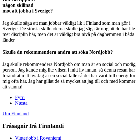
någon skillnad
mot att jobba i Sverige?
Jag skulle säga att man jobbar väldigt lik i Finland som man gör i
Sverige.
De största skillnaderna
skulle jag säga
är nog att de har lite
mer disciplin här
,
men
det är väldigt
bra nivå på daghemmen
i båda
länder
.
Skulle du rekommendera andra att söka Nordjobb?
Jag skulle rekommendera Nordjobb om man är en social och modig
person. Jag kände mig lite vilsen i mitt liv innan, så denna resan har
förändrat mitt liv. Jag är en social kille så det har varit full energi för
mig ofta här. Jag har gillat de så mycket att jag till och med kommer
att stanna!
Fyrri
Næsta
Um Finnland
Frásagnir frá Finnlandi
Vinterjobb i Rovaniemi